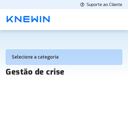
Suporte ao Cliente
Selecione a categoria
Gestão de crise
Gestão de Crise: o que é,
fundamentos e estratégias
A crise de imagem pode acontecer a qualquer
momento e para qualquer empresa. A pesquisa O
Panorama da Gestão de Reputação Empresarial
em 2025 feita...